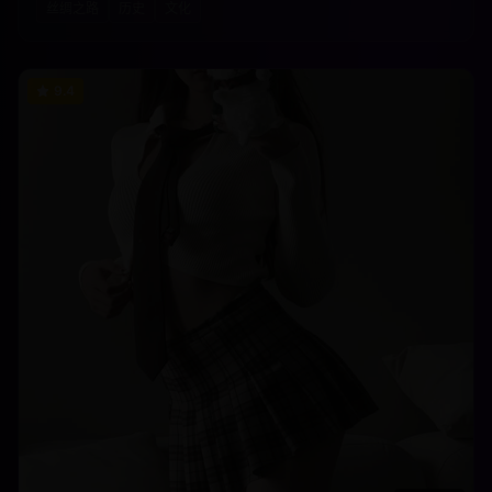
丝绸之路
历史
文化
9.4