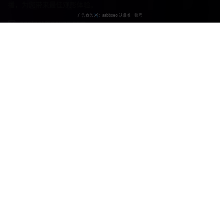
播，为您带来最佳观影体验。
contact@gcysz.com
400-888-0000
服务支持
客户服务
帮助中心
用户指南
常见问题
法律信息
版权声明
免责声明
用户协议